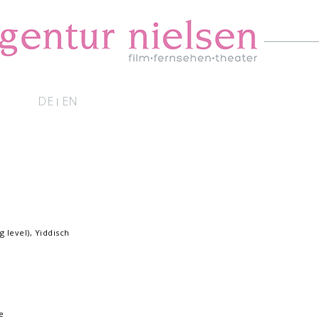
DE
EN
|
g level), Yiddisch
e