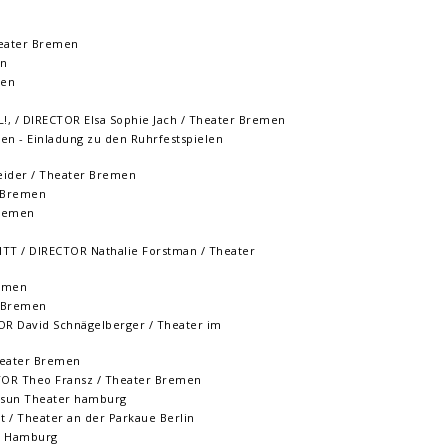
eater Bremen
en
men
, / DIRECTOR Elsa Sophie Jach / Theater Bremen
n - Einladung zu den Ruhrfestspielen
ider / Theater Bremen
r Bremen
Bremen
T / DIRECTOR Nathalie Forstman / Theater
remen
r Bremen
R David Schnägelberger / Theater im
heater Bremen
TOR Theo Fransz / Theater Bremen
onsun Theater hamburg
 / Theater an der Parkaue Berlin
l Hamburg