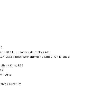
RD
 / DIRECTOR Francis Meletzky / ARD
CHICKSE / Ruth Wolkenbruch / DIRECTOR Michael
ller / Kino, RBB
NDR
WR, Arte
ales / Kurzfilm