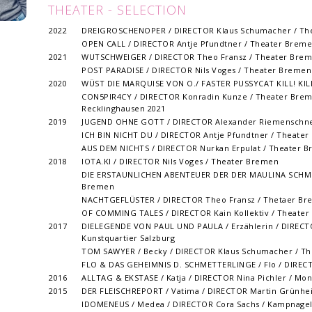
THEATER - SELECTION
2022
DREIGROSCHENOPER / DIRECTOR Klaus Schumacher / Th
OPEN CALL / DIRECTOR Antje Pfundtner / Theater Brem
2021
WUTSCHWEIGER / DIRECTOR Theo Fransz / Theater Bre
POST PARADISE / DIRECTOR Nils Voges / Theater Bremen
2020
WÜST DIE MARQUISE VON O./ FASTER PUSSYCAT KILL! KILL!
CON5PIR4CY / DIRECTOR Konradin Kunze / Theater Breme
Recklinghausen 2021
2019
JUGEND OHNE GOTT / DIRECTOR Alexander Riemenschne
ICH BIN NICHT DU / DIRECTOR Antje Pfundtner / Theate
AUS DEM NICHTS / DIRECTOR Nurkan Erpulat / Theater 
2018
IOTA.KI / DIRECTOR Nils Voges / Theater Bremen
DIE ERSTAUNLICHEN ABENTEUER DER DER MAULINA SCHMIT
Bremen
NACHTGEFLÜSTER / DIRECTOR Theo Fransz / Thetaer B
OF COMMING TALES / DIRECTOR Kain Kollektiv / Theate
2017
DIELEGENDE VON PAUL UND PAULA / Erzählerin / DIRECTO
Kunstquartier Salzburg
TOM SAWYER / Becky / DIRECTOR Klaus Schumacher / T
FLO & DAS GEHEIMNIS D. SCHMETTERLINGE / Flo / DIREC
2016
ALLTAG & EKSTASE / Katja / DIRECTOR Nina Pichler / M
2015
DER FLEISCHREPORT / Vatima / DIRECTOR Martin Grünheit
IDOMENEUS / Medea / DIRECTOR Cora Sachs / Kampnage