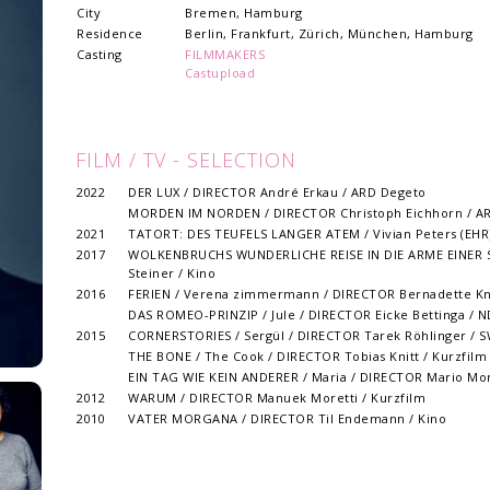
City
Bremen, Hamburg
Residence
Berlin, Frankfurt, Zürich, München, Hamburg
Casting
FILMMAKERS
Castupload
FILM / TV - SELECTION
2022
DER LUX / DIRECTOR André Erkau / ARD Degeto
MORDEN IM NORDEN / DIRECTOR Christoph Eichhorn / A
2021
TATORT: DES TEUFELS LANGER ATEM / Vivian Peters (EHR)
2017
WOLKENBRUCHS WUNDERLICHE REISE IN DIE ARME EINER S
Steiner / Kino
2016
FERIEN / Verena zimmermann / DIRECTOR Bernadette Kno
DAS ROMEO-PRINZIP / Jule / DIRECTOR Eicke Bettinga / 
2015
CORNERSTORIES / Sergül / DIRECTOR Tarek Röhlinger / S
THE BONE / The Cook / DIRECTOR Tobias Knitt / Kurzfilm
EIN TAG WIE KEIN ANDERER / Maria / DIRECTOR Mario Mor
2012
WARUM / DIRECTOR Manuek Moretti / Kurzfilm
2010
VATER MORGANA / DIRECTOR Til Endemann / Kino