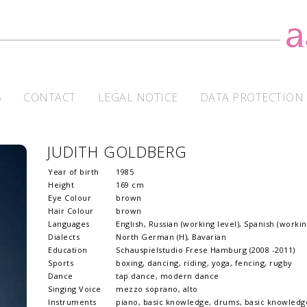
S
CONTACT
LEGAL NOTICE
DATA PROTECTION
JUDITH GOLDBERG
Year of birth
1985
Height
169 cm
Eye Colour
brown
Hair Colour
brown
Languages
English, Russian (working level), Spanish (workin
Dialects
North German (H), Bavarian
Education
Schauspielstudio Frese Hamburg (2008 -2011)
Sports
boxing, dancing, riding, yoga, fencing, rugby
Dance
tap dance, modern dance
Singing Voice
mezzo soprano, alto
Instruments
piano, basic knowledge, drums, basic knowledg