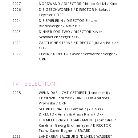
2007
NORDWAND / DIRECTOR Philipp Stölzl / Kino
2006
DIE GESCHWORENE / DIRECTOR Nikolaus
Leytner / ORF
2004
DIE SPIELERIN / DIRECTOR Erhard
Riedlsperger / ARD/ BR
2003
DINNER FOR TWO / DIRECTOR Xaver
Schwarzenberger / ORF
1999
ZÄRTLICHE STERNE / DIRECTOR Julian Pölsler
/ ORF
1997
FEVER / DIRECTOR Xaver Schwarzenberger /
ORF
TV - SELECTION
2025
WENN DAS LICHT GEFRIERT (Landkrimi) /
Friedrich Sommer / DIRECTOR Andreas
Prohaska / ORF
SCHRILLE NACHT (Komödie) / Klaus /
DIRECTOR Aman & Arash Riahi / ORF
HIMMELHERRGOTTSAKRAMENT (Komödie) /
Kardinal Georg Brunnmayer / DIRECTOR
Franz Xaver Bogner / BR/ARD
2023
LANDKRIMI SALZBURG "DUNKLE WASSER"