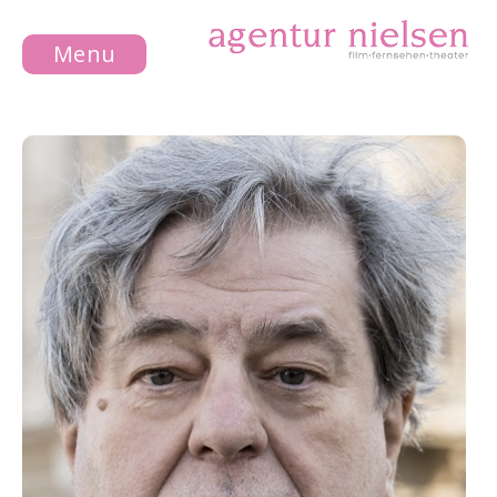
Menu
NEWS
ACTRESS
ACTOR
ABOUT US
CONTACT
LEGAL
NOTICE
DATA
PROTECTION
DE
EN