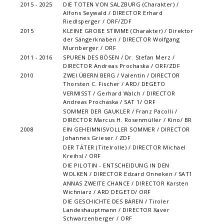
2015 - 2025
DIE TOTEN VON SALZBURG (Charakter) /
Alfons Seywald / DIRECTOR Erhard
Riedlsperger / ORF/ZDF
2015
KLEINE GROßE STIMME (Charakter) / Direktor
der Sängerknaben / DIRECTOR Wolfgang
Murnberger / ORF
2011 - 2016
SPUREN DES BÖSEN / Dr. Stefan Merz /
DIRECTOR Andreas Prochaska / ORF/ZDF
2010
ZWEI ÜBERN BERG / Valentin / DIRECTOR
Thorsten C. Fischer / ARD/ DEGETO
VERMISST / Gerhard Walch / DIRECTOR
Andreas Prochaska / SAT 1/ ORF
SOMMER DER GAUKLER / Franz Pacolli /
DIRECTOR Marcus H. Rosenmüller / Kino/ BR
2008
EIN GEHEIMNISVOLLER SOMMER / DIRECTOR
Johannes Grieser / ZDF
DER TÄTER (Titelrolle) / DIRECTOR Michael
Kreihsl / ORF
DIE PILOTIN - ENTSCHEIDUNG IN DEN
WOLKEN / DIRECTOR Edzard Onneken / SAT1
ANNAS ZWEITE CHANCE / DIRECTOR Karsten
Wichniarz / ARD DEGETO/ ORF
DIE GESCHICHTE DES BÄREN / Tiroler
Landeshauptmann / DIRECTOR Xaver
Schwarzenberger / ORF