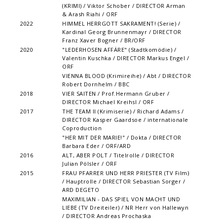
(KRIMI) / Viktor Schober / DIRECTOR Arman
& Arash Riahi / ORF
2022
HIMMEL HERRGOTT SAKRAMENT! (Serie) /
Kardinal Georg Brunnenmayr / DIRECTOR
Franz Xaver Bogner / BR/ORF
2020
"LEDERHOSEN AFFÄRE" (Stadtkomödie) /
Valentin Kuschka / DIRECTOR Markus Engel /
ORF
VIENNA BLOOD (Krimireihe) / Abt / DIRECTOR
Robert Dornhelm / BBC
2018
VIER SAITEN / Prof.Hermann Gruber /
DIRECTOR Michael Kreihsl / ORF
2017
THE TEAM II (Krimiserie) / Richard Adams /
DIRECTOR Kasper Gaardsoe / internationale
Coproduction
"HER MIT DER MARIE!" / Dokta / DIRECTOR
Barbara Eder / ORF/ARD
2016
ALT, ABER POLT / Titelrolle / DIRECTOR
Julian Pölsler / ORF
2015
FRAU PFARRER UND HERR PRIESTER (TV Film)
/ Hauptrolle / DIRECTOR Sebastian Sorger /
ARD DEGETO
MAXIMILIAN - DAS SPIEL VON MACHT UND
LIEBE (TV Dreiteiler) / NR Herr von Hallewyn
/ DIRECTOR Andreas Prochaska