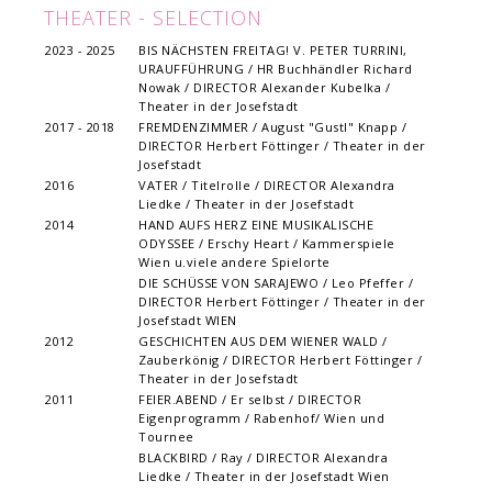
THEATER - SELECTION
2023 - 2025
BIS NÄCHSTEN FREITAG! V. PETER TURRINI,
URAUFFÜHRUNG / HR Buchhändler Richard
Nowak / DIRECTOR Alexander Kubelka /
Theater in der Josefstadt
2017 - 2018
FREMDENZIMMER / August "Gustl" Knapp /
DIRECTOR Herbert Föttinger / Theater in der
Josefstadt
2016
VATER / Titelrolle / DIRECTOR Alexandra
Liedke / Theater in der Josefstadt
2014
HAND AUFS HERZ EINE MUSIKALISCHE
ODYSSEE / Erschy Heart / Kammerspiele
Wien u.viele andere Spielorte
DIE SCHÜSSE VON SARAJEWO / Leo Pfeffer /
DIRECTOR Herbert Föttinger / Theater in der
Josefstadt WIEN
2012
GESCHICHTEN AUS DEM WIENER WALD /
Zauberkönig / DIRECTOR Herbert Föttinger /
Theater in der Josefstadt
2011
FEIER.ABEND / Er selbst / DIRECTOR
Eigenprogramm / Rabenhof/ Wien und
Tournee
BLACKBIRD / Ray / DIRECTOR Alexandra
Liedke / Theater in der Josefstadt Wien