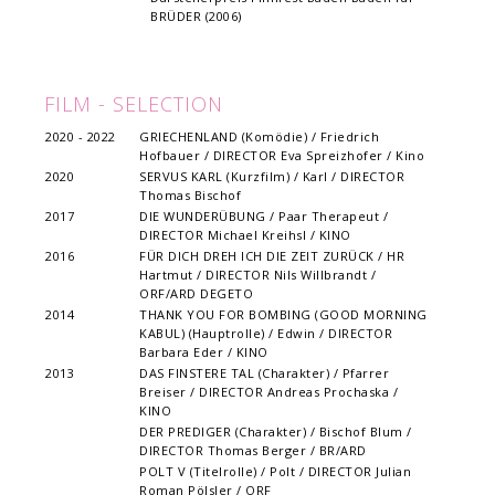
BRÜDER (2006)
FILM - SELECTION
2020 - 2022
GRIECHENLAND (Komödie) / Friedrich
Hofbauer / DIRECTOR Eva Spreizhofer / Kino
2020
SERVUS KARL (Kurzfilm) / Karl / DIRECTOR
Thomas Bischof
2017
DIE WUNDERÜBUNG / Paar Therapeut /
DIRECTOR Michael Kreihsl / KINO
2016
FÜR DICH DREH ICH DIE ZEIT ZURÜCK / HR
Hartmut / DIRECTOR Nils Willbrandt /
ORF/ARD DEGETO
2014
THANK YOU FOR BOMBING (GOOD MORNING
KABUL) (Hauptrolle) / Edwin / DIRECTOR
Barbara Eder / KINO
2013
DAS FINSTERE TAL (Charakter) / Pfarrer
Breiser / DIRECTOR Andreas Prochaska /
KINO
DER PREDIGER (Charakter) / Bischof Blum /
DIRECTOR Thomas Berger / BR/ARD
POLT V (Titelrolle) / Polt / DIRECTOR Julian
Roman Pölsler / ORF