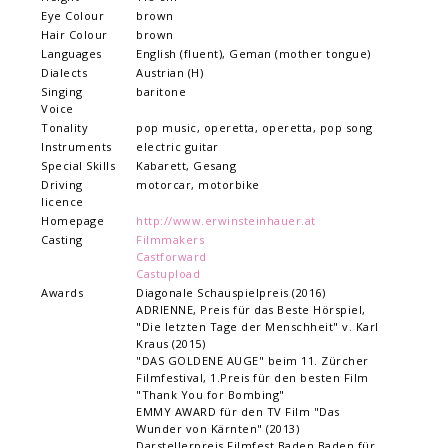
Eye Colour
brown
Hair Colour
brown
Languages
English (fluent), Geman (mother tongue)
Dialects
Austrian (H)
Singing
baritone
Voice
Tonality
pop music, operetta, operetta, pop song
Instruments
electric guitar
Special Skills
Kabarett, Gesang
Driving
motorcar, motorbike
licence
Homepage
http://www.erwinsteinhauer.at
Casting
Filmmakers
Castforward
Castupload
Awards
Diagonale Schauspielpreis (2016)
ADRIENNE, Preis für das Beste Hörspiel,
"Die letzten Tage der Menschheit" v. Karl
Kraus (2015)
"DAS GOLDENE AUGE" beim 11. Zürcher
Filmfestival, 1.Preis für den besten Film
"Thank You for Bombing"
EMMY AWARD für den TV Film "Das
Wunder von Kärnten" (2013)
Darstellerpreis Filmfest Baden Baden für