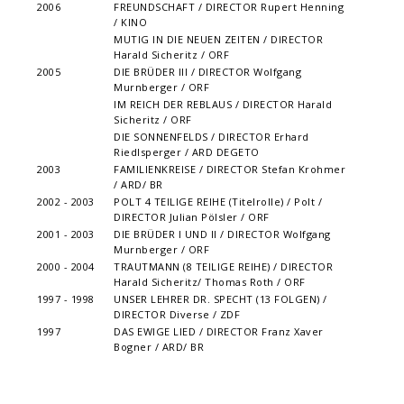
2006
FREUNDSCHAFT / DIRECTOR Rupert Henning
/ KINO
MUTIG IN DIE NEUEN ZEITEN / DIRECTOR
Harald Sicheritz / ORF
2005
DIE BRÜDER III / DIRECTOR Wolfgang
Murnberger / ORF
IM REICH DER REBLAUS / DIRECTOR Harald
Sicheritz / ORF
DIE SONNENFELDS / DIRECTOR Erhard
Riedlsperger / ARD DEGETO
2003
FAMILIENKREISE / DIRECTOR Stefan Krohmer
/ ARD/ BR
2002 - 2003
POLT 4 TEILIGE REIHE (Titelrolle) / Polt /
DIRECTOR Julian Pölsler / ORF
2001 - 2003
DIE BRÜDER I UND II / DIRECTOR Wolfgang
Murnberger / ORF
2000 - 2004
TRAUTMANN (8 TEILIGE REIHE) / DIRECTOR
Harald Sicheritz/ Thomas Roth / ORF
1997 - 1998
UNSER LEHRER DR. SPECHT (13 FOLGEN) /
DIRECTOR Diverse / ZDF
1997
DAS EWIGE LIED / DIRECTOR Franz Xaver
Bogner / ARD/ BR