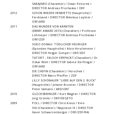
SARAJEWO (Charakter) / Oskar Potiorek /
DIRECTOR Andreas Prochaska / ORF
2012
SCHON WIEDER HENRIETTE (Hauptrolle) /
Ferdinand / DIRECTOR Nikolaus Leytner /
ORF/ARD
2011
DAS WUNDER VON KÄRNTEN
(EMMY AWARD 2013) (Charakter) / Professor
Lohmeyer / DIRECTOR Andreas Prochaska /
ORF/ZDF
SOKO DONAU- TÖDLICHER HEURIGER
(Episoden Hauptrolle) / Alois Hirschmeier /
DIRECTOR Holger Gimpel / ORF/ZDF
TATORT - FALSCH VERPACKT (Charakter) / Dr.
Oskar Welt / DIRECTOR Sabine Derflinger /
ORF/ARD
DIE CHEFIN (Charakter) / Horschek /
DIRECTOR Maris Pfeiffer / ZDF
LILLY SCHÖNAUER "LIEBE AUF DEN 2. BLICK"
(Hauptrolle) / Johann Brunner / DIRECTOR
Peter Sämann / ARD/ORF
2010
GLÜCKSBRINGER / Kurt Wagner / DIRECTOR
Jörg Grünler / ORF/DEGETO
2009
POLL / DIRECTOR Chris Kraus / Kino
SISI (Charakter) / Napoleon III / DIRECTOR
Xaver Schwarzenberger / ORF/ZDF/RAI