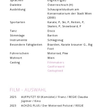
Sprachen
Englisch (gut)
Dialekte
Österreichisch (H)
Ausbildung
Schauspielstudium am
Konservatorium der Stadt Wien
(2000)
Sportarten
Karate, P, Ski, P, Reiten, P,
Skaten, P, Snowboard, P
Tanz
Disco
Stimmlage
Bariton
Instrumente
Schlagzeug
Besondere Fähigkeiten
Boarden, Karate brauner G., Big
Foot
Führerschein
Motorrad, Pkw
Wohnort
Wien
Casting
Filmmakers
Castforward
Castupload
FILM - AUSWAHL
2025
AUFPUTZT IS! (Komödie) / Franz / REGIE Claudia
Jüptner / Kino
2023
ACHZIG PLUS / Der Motorrad Polizist / REGIE