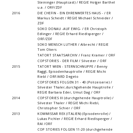
Steininger (Hauptcast) / REGIE Holger Barthel
u.a. / ORF/ZDF
2016
DIE CHEFIN - EIN EHRENWERTES HAUS - / ER
Markus Scheidt / REGIE Michael Schneider /
ZDF
SOKO DONAU -AUF EWIG- / ER Christoph
Edlinger / REGIE Erhard Riedlsperger /
ORF/ZDF
SOKO MENSCH LUTHER / Albrecht / REGIE
Tom Okers
TATORT STAATSARCHIV / Franz Kramer / ORF
COPSTORIES - DER FILM / Silvester / ORF
2015
TATORT WIEN - STERNSCHNUPPE / Benny
Raggl, Episodenhauptrolle / REGIE Michi
Riebl / ORF/ARD Degeto
COPSTORIES FOLGEN 31 - 40 (Polizeiserie) /
Silvester Thaler,durchgehende Hauptrolle /
REGIE Barbara Eder, Umut Dag / ORF
2014
COPSTORIES III (durchgehende Hauptrolle) /
Silvester Thaler / REGIE Michi Riebl,
Christopher Schier / ORF
2013
KOMMISSAR REX (ITALIEN) (Episodenrolle) /
Lukas Pichler / REGIE Erhard Riedlsperger /
RAI /ORF
COP STORIES FOLGEN 11-20 (durchgehende