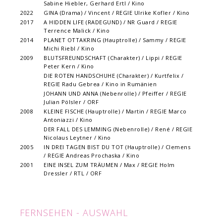
Sabine Hiebler, Gerhard Ertl / Kino
2022
GINA (Drama) / Vincent / REGIE Ulrike Kofler / Kino
2017
A HIDDEN LIFE (RADEGUND) / NR Guard / REGIE
Terrence Malick / Kino
2014
PLANET OTTAKRING (Hauptrolle) / Sammy / REGIE
Michi Riebl / Kino
2009
BLUTSFREUNDSCHAFT (Charakter) / Lippi / REGIE
Peter Kern / Kino
DIE ROTEN HANDSCHUHE (Charakter) / Kurtfelix /
REGIE Radu Gebrea / Kino in Rumänien
JOHANN UND ANNA (Nebenrolle) / Pfeiffer / REGIE
Julian Pölsler / ORF
2008
KLEINE FISCHE (Hauptrolle) / Martin / REGIE Marco
Antoniazzi / Kino
DER FALL DES LEMMING (Nebenrolle) / René / REGIE
Nicolaus Leytner / Kino
2005
IN DREI TAGEN BIST DU TOT (Hauptrolle) / Clemens
/ REGIE Andreas Prochaska / Kino
2001
EINE INSEL ZUM TRÄUMEN / Max / REGIE Holm
Dressler / RTL / ORF
FERNSEHEN - AUSWAHL