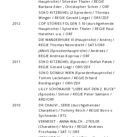
Hauptrolle) / Silvester Thaler / REGIE
Barbara Eder , Christopher Schier / ORF
SOKO KITZBÜHEL (2 Episoden) / Thomas
Winger / REGIE Gerald Liegel / ORF/ZDF
2012
COP STORIES FOLGEN 1-10 (durchgehende
Hauptrolle) / Sylvester Thaler / REGIE Paul
Harather u.a. / ORF
DIE WANDERHURE III (Hauptrolle) / Andrej /
REGIE Thomas Nennstiehl / SAT1/ORF
JANUS (Episodenhauptrolle) / Andreas /
REGIE Andreas Kopriva / ORF
2011
SOKO KITZBÜHEL (Episode) / Stefan Patek /
REGIE Gerald Liegl / ORF/ZDF
SOKO DONAU/ WIEN (Episodenhauptrolle) /
Tommi Lackmann / REGIE Erhard
Riedlsperger / ORF/ZDF
LILLY SCHÖNAUER "LIEBE AUF DEN 2. BLICK"
(Episode) / Simon / REGIE Peter Sämann /
ARD/ORF
2010
DR.CHAUVI , SERIE (durchgehender
Charakter) / Tommy Reich / REGIE Boris v.
Sychowski / RTL
VERMISST - ANNA WALCH - 2TEILER
(Charakter) / Moritz / REGIE Andreas
Prochaska / SAT 1/ ORF