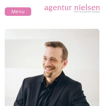
Menu
NEWS
DAMEN
HERREN
WIR
KONTAKT
IMPRESSUM
DATENSCHUTZ
DE
EN