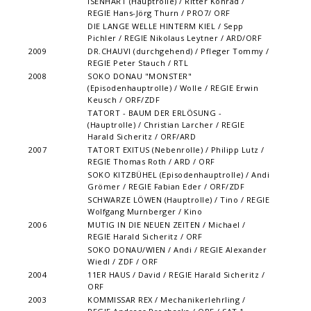
ISENHART (Hauptrolle) / Ritter Konrad /
REGIE Hans-Jörg Thurn / PRO7/ ORF
DIE LANGE WELLE HINTERM KIEL / Sepp
Pichler / REGIE Nikolaus Leytner / ARD/ORF
2009
DR.CHAUVI (durchgehend) / Pfleger Tommy /
REGIE Peter Stauch / RTL
2008
SOKO DONAU "MONSTER"
(Episodenhauptrolle) / Wolle / REGIE Erwin
Keusch / ORF/ZDF
TATORT - BAUM DER ERLÖSUNG -
(Hauptrolle) / Christian Larcher / REGIE
Harald Sicheritz / ORF/ARD
2007
TATORT EXITUS (Nebenrolle) / Philipp Lutz /
REGIE Thomas Roth / ARD / ORF
SOKO KITZBÜHEL (Episodenhauptrolle) / Andi
Grömer / REGIE Fabian Eder / ORF/ZDF
SCHWARZE LÖWEN (Hauptrolle) / Tino / REGIE
Wolfgang Murnberger / Kino
2006
MUTIG IN DIE NEUEN ZEITEN / Michael /
REGIE Harald Sicheritz / ORF
SOKO DONAU/WIEN / Andi / REGIE Alexander
Wiedl / ZDF / ORF
2004
11ER HAUS / David / REGIE Harald Sicheritz /
ORF
2003
KOMMISSAR REX / Mechanikerlehrling /