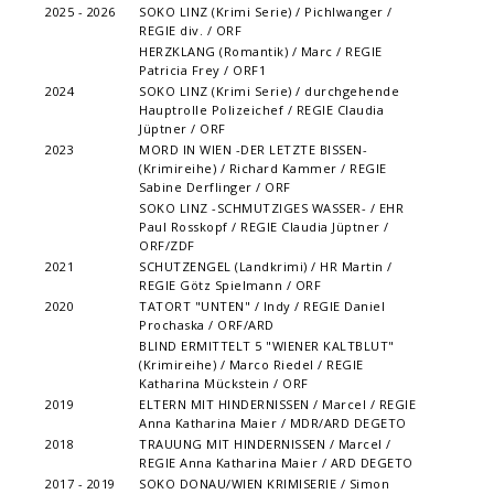
2025 - 2026
SOKO LINZ (Krimi Serie) / Pichlwanger /
REGIE div. / ORF
HERZKLANG (Romantik) / Marc / REGIE
Patricia Frey / ORF1
2024
SOKO LINZ (Krimi Serie) / durchgehende
Hauptrolle Polizeichef / REGIE Claudia
Jüptner / ORF
2023
MORD IN WIEN -DER LETZTE BISSEN-
(Krimireihe) / Richard Kammer / REGIE
Sabine Derflinger / ORF
SOKO LINZ -SCHMUTZIGES WASSER- / EHR
Paul Rosskopf / REGIE Claudia Jüptner /
ORF/ZDF
2021
SCHUTZENGEL (Landkrimi) / HR Martin /
REGIE Götz Spielmann / ORF
2020
TATORT "UNTEN" / Indy / REGIE Daniel
Prochaska / ORF/ARD
BLIND ERMITTELT 5 "WIENER KALTBLUT"
(Krimireihe) / Marco Riedel / REGIE
Katharina Mückstein / ORF
2019
ELTERN MIT HINDERNISSEN / Marcel / REGIE
Anna Katharina Maier / MDR/ARD DEGETO
2018
TRAUUNG MIT HINDERNISSEN / Marcel /
REGIE Anna Katharina Maier / ARD DEGETO
2017 - 2019
SOKO DONAU/WIEN KRIMISERIE / Simon