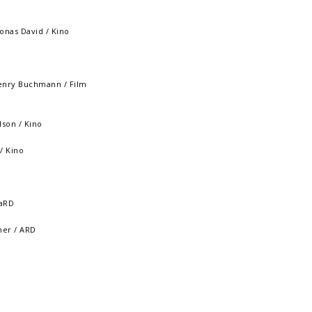
onas David / Kino
enry Buchmann / Film
son / Kino
/ Kino
 aRD
er / ARD