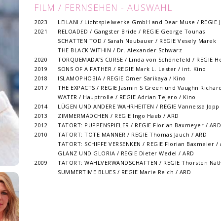
FILM / FERNSEHEN - AUSWAHL
2023
LEILANI / Lichtspielwerke GmbH and Dear Muse / REGIE J
2021
RELOADED / Gangster Bride / REGIE George Tounas
SCHATTEN TOD / Sarah Neubauer / REGIE Vesely Marek
THE BLACK WITHIN / Dr. Alexander Schwarz
2020
TORQUEMADA’S CURSE / Linda von Schönefeld / REGIE H
2019
SONS OF A FATHER / REGIE Mark L. Lester / int. Kino
2018
ISLAMOPHOBIA / REGIE Omer Sarikaya / Kino
2017
THE EXPACTS / REGIE Jasmin S Green und Vaughn Richard
WATER / Hauptrolle / REGIE Adrian Tejero / Kino
2014
LÜGEN UND ANDERE WAHRHEITEN / REGIE Vannessa Jopp 
2013
ZIMMERMÄDCHEN / REGIE Ingo Haeb / ARD
2012
TATORT: PUPPENSPIELER / REGIE Florian Baxmeyer / ARD
2010
TATORT: TOTE MÄNNER / REGIE Thomas Jauch / ARD
TATORT: SCHIFFE VERSENKEN / REGIE Florian Baxmeier /
GLANZ UND GLORIA / REGIE Dieter Wedel / ARD
2009
TATORT: WAHLVERWANDSCHAFTEN / REGIE Thorsten Näth
SUMMERTIME BLUES / REGIE Marie Reich / ARD