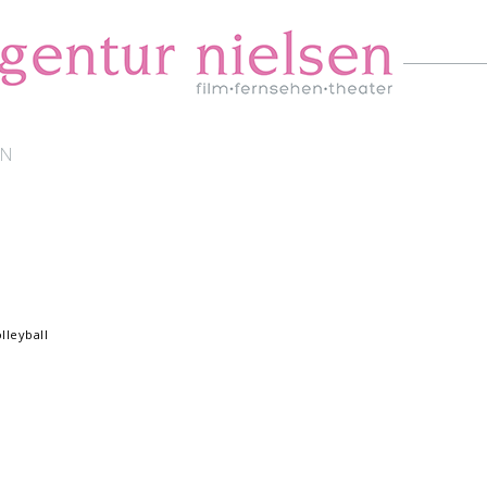
EN
lleyball