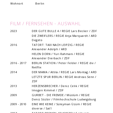
Wohnort
Berlin
FILM / FERNSEHEN - AUSWAHL
2023
DER GUTE BULLE 4 / REGIE Lars Becker / ZDF
DIE ZWEIFLERS / REGIE Anja Marquardt / ARD
Degeto
2016
TATORT: TAXI NACH LEIPZIG / REGIE
Alexander Adolph / ARD
HELEN DORN / Yuri Rahmani / REGIE
Alexander Dierbach / ZDF
2016 - 2017
BERLIN STATION / Peter Felder / REGIE div /
Netflix
2014
DER MAMA / Attila / REGIE Lars Montag / ARD
LETZTE SPUR BERLIN / REGIE Andreas Senn /
ZDF
2013
HERZENSBRECHER / Deniz Celik / REGIE
Imogen Kimmel / ZDF
2009
GURBET - DIE FREMDE / Müslüm / REGIE
Deniz Sözbir / Filmhochschule Ludwigsburg
2009 - 2010
EINE WIE KEINE / Süleyman Üzüm / REGIE
diverse / Sat1