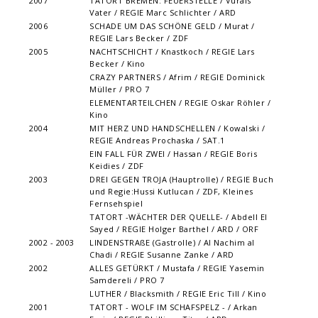
2007
TATORT BREMEN: FEUERSTELLE / Vurals
Vater / REGIE Marc Schlichter / ARD
2006
SCHADE UM DAS SCHÖNE GELD / Murat /
REGIE Lars Becker / ZDF
2005
NACHTSCHICHT / Knastkoch / REGIE Lars
Becker / Kino
CRAZY PARTNERS / Afrim / REGIE Dominick
Müller / PRO 7
ELEMENTARTEILCHEN / REGIE Oskar Röhler /
Kino
2004
MIT HERZ UND HANDSCHELLEN / Kowalski /
REGIE Andreas Prochaska / SAT.1
EIN FALL FÜR ZWEI / Hassan / REGIE Boris
Keidies / ZDF
2003
DREI GEGEN TROJA (Hauptrolle) / REGIE Buch
und Regie:Hussi Kutlucan / ZDF, Kleines
Fernsehspiel
TATORT -WÄCHTER DER QUELLE- / Abdell El
Sayed / REGIE Holger Barthel / ARD / ORF
2002 - 2003
LINDENSTRAßE (Gastrolle) / Al Nachim al
Chadi / REGIE Susanne Zanke / ARD
2002
ALLES GETÜRKT / Mustafa / REGIE Yasemin
Samdereli / PRO 7
LUTHER / Blacksmith / REGIE Eric Till / Kino
2001
TATORT - WOLF IM SCHAFSPELZ - / Arkan