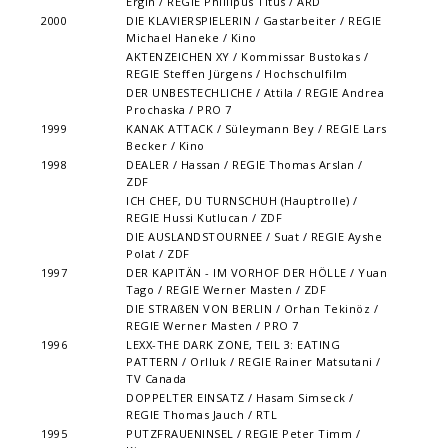
Ergin / REGIE Phillipus Titus / ARD
2000
DIE KLAVIERSPIELERIN / Gastarbeiter / REGIE
Michael Haneke / Kino
AKTENZEICHEN XY / Kommissar Bustokas /
REGIE Steffen Jürgens / Hochschulfilm
DER UNBESTECHLICHE / Attila / REGIE Andrea
Prochaska / PRO 7
1999
KANAK ATTACK / Süleymann Bey / REGIE Lars
Becker / Kino
1998
DEALER / Hassan / REGIE Thomas Arslan /
ZDF
ICH CHEF, DU TURNSCHUH (Hauptrolle) /
REGIE Hussi Kutlucan / ZDF
DIE AUSLANDSTOURNEE / Suat / REGIE Ayshe
Polat / ZDF
1997
DER KAPITÄN - IM VORHOF DER HÖLLE / Yuan
Tago / REGIE Werner Masten / ZDF
DIE STRAßEN VON BERLIN / Orhan Tekinöz /
REGIE Werner Masten / PRO 7
1996
LEXX-THE DARK ZONE, TEIL 3: EATING
PATTERN / Orlluk / REGIE Rainer Matsutani /
TV Canada
DOPPELTER EINSATZ / Hasam Simseck /
REGIE Thomas Jauch / RTL
1995
PUTZFRAUENINSEL / REGIE Peter Timm /