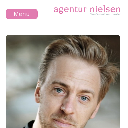
Menu
NEWS
DAMEN
HERREN
WIR
KONTAKT
IMPRESSUM
DATENSCHUTZ
DE
EN