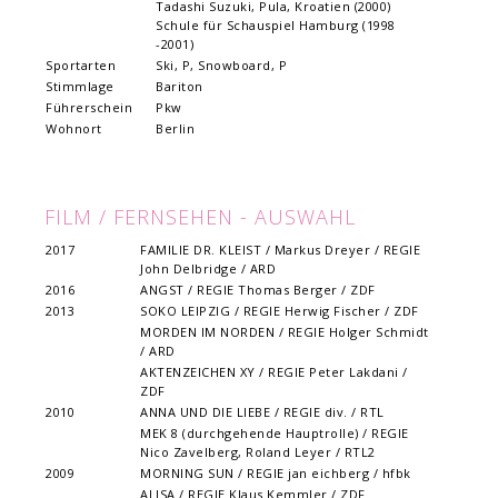
Tadashi Suzuki, Pula, Kroatien (2000)
Schule für Schauspiel Hamburg (1998
-2001)
Sportarten
Ski, P, Snowboard, P
Stimmlage
Bariton
Führerschein
Pkw
Wohnort
Berlin
FILM / FERNSEHEN - AUSWAHL
2017
FAMILIE DR. KLEIST / Markus Dreyer / REGIE
John Delbridge / ARD
2016
ANGST / REGIE Thomas Berger / ZDF
2013
SOKO LEIPZIG / REGIE Herwig Fischer / ZDF
MORDEN IM NORDEN / REGIE Holger Schmidt
/ ARD
AKTENZEICHEN XY / REGIE Peter Lakdani /
ZDF
2010
ANNA UND DIE LIEBE / REGIE div. / RTL
MEK 8 (durchgehende Hauptrolle) / REGIE
Nico Zavelberg, Roland Leyer / RTL2
2009
MORNING SUN / REGIE jan eichberg / hfbk
ALISA / REGIE Klaus Kemmler / ZDF